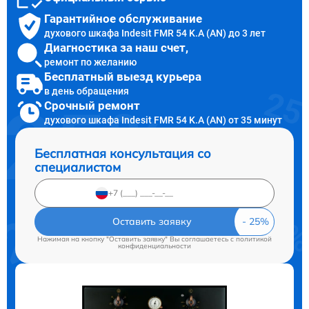
Гарантийное обслуживание
духового шкафа Indesit FMR 54 K.A (AN) до 3 лет
Диагностика за наш счет,
ремонт по желанию
Бесплатный выезд курьера
в день обращения
Срочный ремонт
духового шкафа Indesit FMR 54 K.A (AN) от 35 минут
Бесплатная консультация со
специалистом
Оставить заявку
Нажимая на кнопку "Оставить заявку" Вы соглашаетесь c
политикой
конфиденциальности