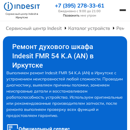
+7 (395) 278-33-61
Ежедневно с 9:00 до 21:00
Сервисный центр Indesit
в
Позвонить
мне утром
Иркутске
Сервисный центр Indesit
Каталог устройств
Ремо
Ремонт духового шкафа
Indesit FMR 54 K.A (AN) в
Иркутске
Выполняем ремонт Indesit FMR 54 K.A (AN) в Иркутске с
устранением неисправностей любой сложности. Проводим
диагностику, выявляем причины поломки, заменяем
неисправные детали и восстанавливаем
работоспособность устройства. Используем оригинальные
или рекомендованные производителем запчасти, после
ремонта выполняем проверку всех функций и
предоставляем гарантию.
Официальный сервис