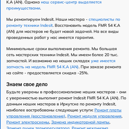
K.A (AN). Однако
наш сервис-центр выделяется
преимуществами
.
Мы ремонтируем Indesit. Наши мастера -
специалисты по
ремонту техники Indesit
. Восстановить модель FMR 54 K.A
(AN) для мастеров не будет новой задачей. На все виды
проведенных работ у нас имеется гарантия.
Минимальные сроки выполнения ремонта. Мы большая
сеть мастерских техники Indesit. Мы имеем более 20 тыс.
запчастей. И возможно на наших складах
уже имеется
запчасть на модель FMR 54 K.A (AN)
. При заказе ремонта
на сайте - предоставляется скидка -25%.
Знаем свое дело
Будьте уверены в профессионализме наших мастеров - они
с уверенностью выполнят ремонт Indesit FMR 54 K.A (AN). По
данным наших мастеров в Иркутске по ремонту Indesit,
наиболее востребованы следующие услуги:
Ремонт платы
управления (восстановление)
,
Ремонт модуля управления
,
Ремонт электросхемы
,
Замена индикаторной лампы
,
Замена ручек терморегулятора
,
Ремонт механизма