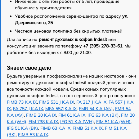
Инженеры с опытом работы от 5 лет, прошедшие
обучение у производителя
Удобное расположение сервис-центра по адресу
ул.
Дзержинского, 25
Честная ценовая политика без скрытых платежей
Для записи на
ремонт духовых шкафов Indesit
или
консультации звоните по телефону
+7 (395) 278-33-61
. Мы
работаем без выходных с 8:00 до 21:00.
Знаем свое дело
Будьте уверены в профессионализме наших мастеров - они
ремонтируют духовые шкафы Indesit каждый день и знают
все тонкости каждой модели. Среди самых популярных
духовых шкафов Indesit в наш сервисный центр поступают:
FIMB 73 K.A IX
,
FIMS 531 J K.A IX
,
FA 217 J K.A IX
,
FA 557 J K.A
IX
,
FA 757 J K.A IX
,
MFA 557JK.A IX
,
FMR 54 K.A (AN)
,
FMR 54
K.A (AV)
,
FIMB 20 K.A IX
,
FIM 61 K.A IX
,
IFG 63 K.A (BK)
,
FIM 20
K.A (WH)
,
FIM 738 K.A IX
,
IFG 51 K.A (WH)
,
FIM 51 K.A (WH)
,
IFG 51 K.A (BK)
,
FIMB 63 K.A IX
,
FIMB 51 K.A IX
,
FIM 51 K.A
(BK)
,
FIMB 53 K.A IX
.