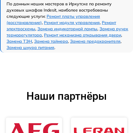
По данным наших мастеров в Иркутске по ремонту
духовых шкафов Indesit, наиболее востребованы
следующие услуги:
Ремонт платы управления
(восстановление)
,
Ремонт модуля управления
,
Ремонт
электросхемы
,
Замена индикаторной лампы
,
Замена ручек
терморегулятора
,
Ремонт механизма открывания двери
,
Замена ТЭН
,
Замена таймера
,
Замена предохранителя
,
Замена шнура питания
.
Наши партнёры